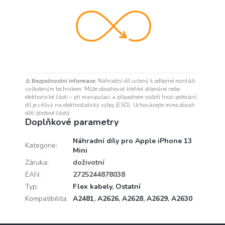
⚠ Bezpečnostní informace:
Náhradní díl určený k odborné montáži
vyškoleným technikem. Může obsahovat křehké skleněné nebo
elektronické části – při manipulaci a případném rozbití hrozí pořezání;
díl je citlivý na elektrostatický výboj (ESD). Uchovávejte mimo dosah
dětí (drobné části).
Doplňkové parametry
Náhradní díly pro Apple iPhone 13
Kategorie
:
Mini
Záruka
:
doživotní
EAN
:
2725244878038
Typ
:
Flex kabely
,
Ostatní
Kompatibilita
:
A2481
,
A2626
,
A2628
,
A2629
,
A2630