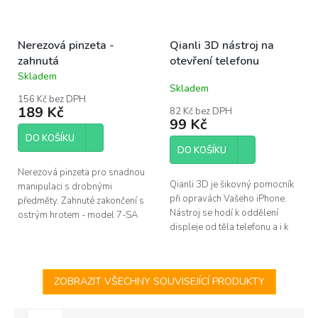
Nerezová pinzeta -
Qianli 3D nástroj na
zahnutá
otevření telefonu
Skladem
Průměrné
Skladem
hodnocení
156 Kč bez DPH
produktu
189 Kč
82 Kč bez DPH
je
99 Kč
5,0
DO KOŠÍKU
z
DO KOŠÍKU
5
hvězdiček.
Nerezová pinzeta pro snadnou
Qianli 3D je šikovný pomocník
manipulaci s drobnými
při opravách Vašeho iPhone.
předměty. Zahnuté zakončení s
Nástroj se hodí k oddělení
ostrým hrotem - model 7-SA
displeje od těla telefonu a i k
SR. Délka 120mm.
dalším činostem, jako je čistění
od těsnění apod.
ZOBRAZIT VŠECHNY SOUVISEJÍCÍ PRODUKTY