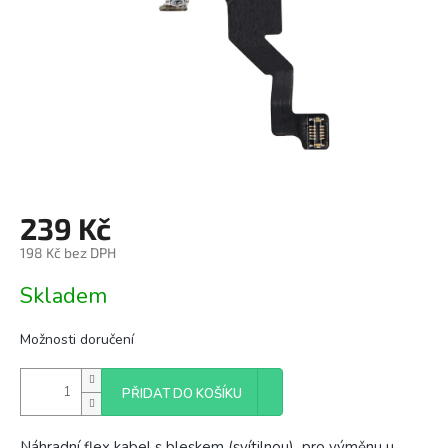
239 Kč
198 Kč bez DPH
Měrná
Skladem
cena:
Možnosti doručení
PŘIDAT DO KOŠÍKU
Náhradní flex kabel s bleskem (svítilnou) pro výměnu u