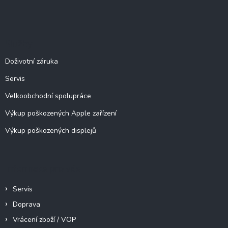
Z
á
p
a
Služby
t
í
Doživotní záruka
Servis
Velkoobchodní spolupráce
Výkup poškozených Apple zařízení
Výkup poškozených displejů
Informace pro vás
Servis
Doprava
Vrácení zboží / VOP