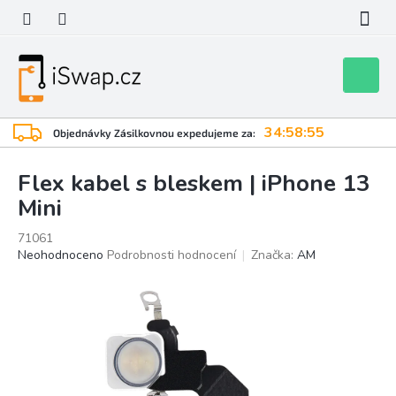
Přejít
na
obsah
Nákupní
košík
34:58:55
Objednávky Zásilkovnou expedujeme za:
Flex kabel s bleskem | iPhone 13
Mini
71061
Průměrné
Neohodnoceno
Podrobnosti hodnocení
Značka:
AM
hodnocení
produktu
je
0,0
z
5
hvězdiček.