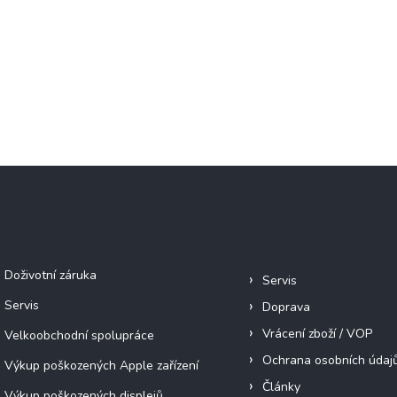
Služby
Informace pro vás
Doživotní záruka
Servis
Servis
Doprava
Vrácení zboží / VOP
Velkoobchodní spolupráce
Ochrana osobních údaj
Výkup poškozených Apple zařízení
Články
Výkup poškozených displejů