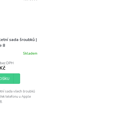
etní sada šroubků |
e 8
Skladem
 bez DPH
Kč
OŠÍKU
tní sada všech šroubků
třek telefonu u Apple
8.