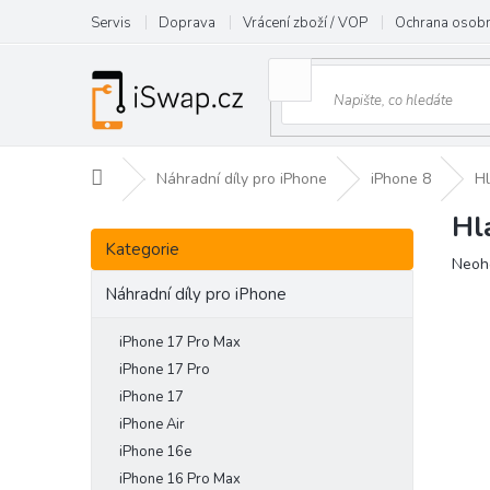
Přejít
Servis
Doprava
Vrácení zboží / VOP
Ochrana osobn
na
obsah
Domů
Náhradní díly pro iPhone
iPhone 8
Hl
Hl
P
Přeskočit
o
Kategorie
kategorie
Prům
Neoh
s
hodn
t
Náhradní díly pro iPhone
prod
r
je
a
iPhone 17 Pro Max
0,0
n
z
iPhone 17 Pro
5
n
iPhone 17
hvězd
í
iPhone Air
p
iPhone 16e
a
iPhone 16 Pro Max
n