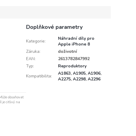
Doplňkové parametry
Náhradní díly pro
Kategorie
:
Apple iPhone 8
Záruka
:
doživotní
EAN
:
2613782847992
Typ
:
Reproduktory
A1863
,
A1905
,
A1906
,
Kompatibilita
:
A2275
,
A2298
,
A2296
 Může obsahovat
 je citlivý na