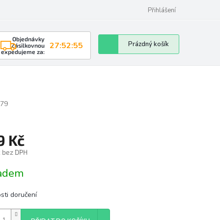
Přihlášení
Objednávky
Nákupní
Prázdný košík
27:52:54
Zásilkovnou
expedujeme za:
košík
79
9 Kč
č bez DPH
á
adem
sti doručení