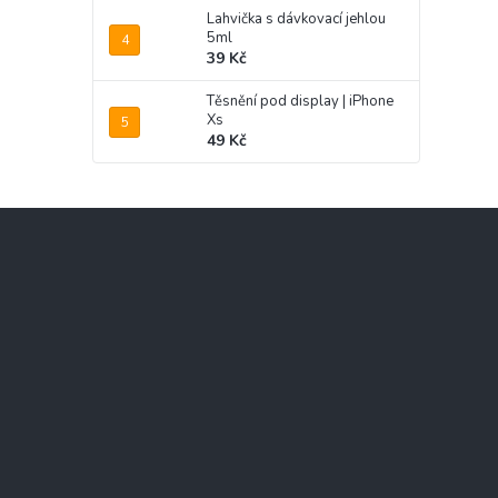
Lahvička s dávkovací jehlou
5ml
39 Kč
Těsnění pod display | iPhone
Xs
49 Kč
Z
á
p
a
t
í