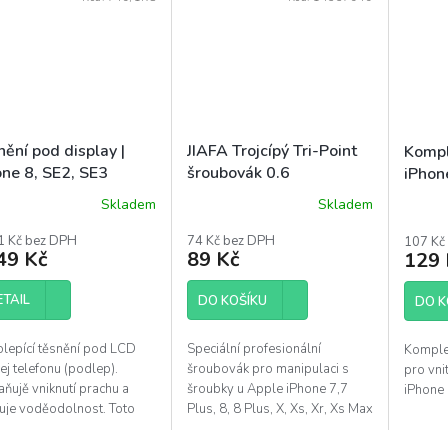
ění pod display |
JIAFA Trojcípý Tri-Point
Kompl
one 8, SE2, SE3
šroubovák 0.6
iPhon
Skladem
Skladem
Průměrné
hodnocení
1 Kč bez DPH
74 Kč bez DPH
107 Kč
produktu
49 Kč
89 Kč
129 
je
4,1
ETAIL
z
DO KOŠÍKU
DO K
5
hvězdiček.
lepící těsnění pod LCD
Speciální profesionální
Komple
ej telefonu (podlep).
šroubovák pro manipulaci s
pro vni
ňujě vniknutí prachu a
šroubky u Apple iPhone 7,7
iPhone 
ťuje voděodolnost. Toto
Plus, 8, 8 Plus, X, Xs, Xr, Xs Max
sivum je vhodné vyměnit
a Apple Watch (Tri-wing / Tri-