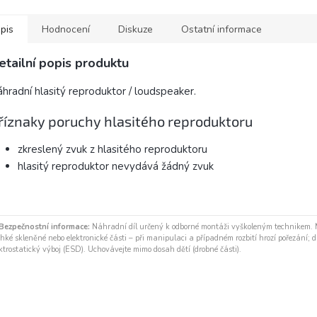
aždé opravě telefonu. Pro
point). Protáčející konec
u u...
rukojeti...
pis
Hodnocení
Diskuze
Ostatní informace
etailní popis produktu
hradní hlasitý reproduktor / loudspeaker.
říznaky poruchy hlasitého reproduktoru
zkreslený zvuk z hlasitého reproduktoru
hlasitý reproduktor nevydává žádný zvuk
Bezpečnostní informace:
Náhradní díl určený k odborné montáži vyškoleným technikem.
hké skleněné nebo elektronické části – při manipulaci a případném rozbití hrozí pořezání; díl
ktrostatický výboj (ESD). Uchovávejte mimo dosah dětí (drobné části).