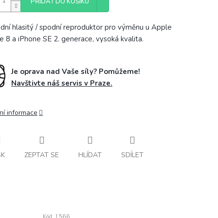
PŘIDAT DO KOŠÍKU
dní hlasitý / spodní reproduktor pro výměnu u Apple
e 8 a iPhone SE 2. generace, vysoká kvalita.
Je oprava nad Vaše síly? Pomůžeme!
Navštivte náš servis v Praze.
ní informace
SK
ZEPTAT SE
HLÍDAT
SDÍLET
Kód:
1566