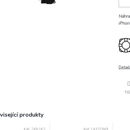
Náhra
iPhon
Detail
TI
visející produkty
Kód:
749/1KS
Kód:
14337949