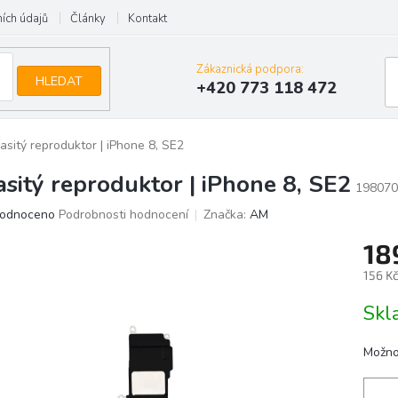
ích údajů
Články
Kontakt
Zákaznická podpora:
HLEDAT
+420 773 118 472
asitý reproduktor | iPhone 8, SE2
asitý reproduktor | iPhone 8, SE2
198070
ěrné
odnoceno
Podrobnosti hodnocení
Značka:
AM
ocení
18
uktu
156 K
Měrn
Skl
cena:
iček.
Možno