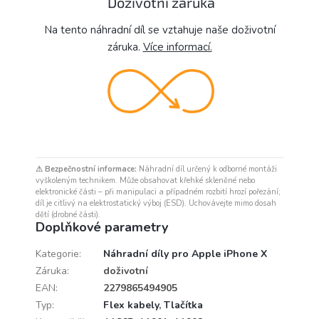
Doživotní záruka
Na tento náhradní díl se vztahuje naše doživotní
záruka.
Více informací.
⚠ Bezpečnostní informace:
Náhradní díl určený k odborné montáži
vyškoleným technikem. Může obsahovat křehké skleněné nebo
elektronické části – při manipulaci a případném rozbití hrozí pořezání;
díl je citlivý na elektrostatický výboj (ESD). Uchovávejte mimo dosah
dětí (drobné části).
Doplňkové parametry
Kategorie
:
Náhradní díly pro Apple iPhone X
Záruka
:
doživotní
EAN
:
2279865494905
Typ
:
Flex kabely
,
Tlačítka