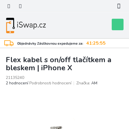
Přejít
na
obsah
Nákupní
košík
41:25:55
Objednávky Zásilkovnou expedujeme za:
Flex kabel s on/off tlačítkem a
bleskem | iPhone X
21135240
Průměrné
2 hodnocení
Podrobnosti hodnocení
Značka:
AM
hodnocení
produktu
je
4,5
z
5
hvězdiček.