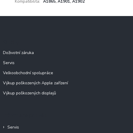
Kompatibilita
:
A1865
,
A1901
,
A1902
Z
á
p
a
Služby
t
í
Doživotní záruka
Servis
Velkoobchodní spolupráce
Výkup poškozených Apple zařízení
Výkup poškozených displejů
Informace pro vás
Servis