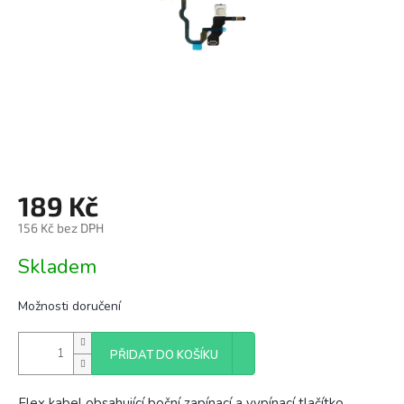
189 Kč
156 Kč bez DPH
Měrná
Skladem
cena:
Možnosti doručení
PŘIDAT DO KOŠÍKU
Flex kabel obsahující boční zapínací a vypínací tlačítko