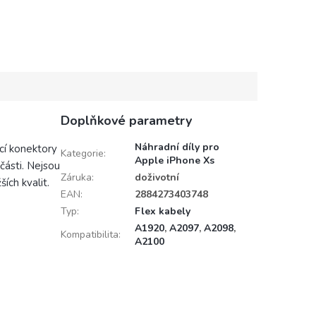
Doplňkové parametry
Náhradní díly pro
ecí konektory
Kategorie
:
Apple iPhone Xs
části. Nejsou
Záruka
:
doživotní
ích kvalit.
EAN
:
2884273403748
Typ
:
Flex kabely
A1920
,
A2097
,
A2098
,
Kompatibilita
:
A2100