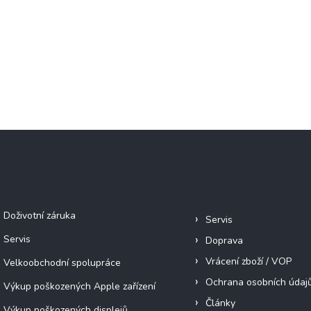
Služby
Informace pro vás
Doživotní záruka
Servis
Servis
Doprava
Vrácení zboží / VOP
Velkoobchodní spolupráce
Ochrana osobních údaj
Výkup poškozených Apple zařízení
Články
Výkup poškozených displejů