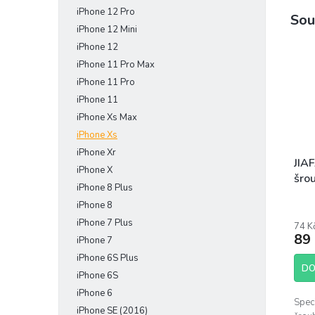
iPhone 12 Pro
Sou
iPhone 12 Mini
iPhone 12
iPhone 11 Pro Max
iPhone 11 Pro
iPhone 11
iPhone Xs Max
iPhone Xs
iPhone Xr
JIAF
iPhone X
šro
iPhone 8 Plus
Prům
iPhone 8
hodn
iPhone 7 Plus
74 K
prod
89
iPhone 7
je
4,1
iPhone 6S Plus
z
DO
iPhone 6S
5
iPhone 6
hvěz
Speci
iPhone SE (2016)