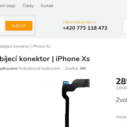
ích údajů
Články
Kontakt
Zákaznická podpora:
HLEDAT
+420 773 118 472
Nabíjecí konektor | iPhone Xs
bíjecí konektor | iPhone Xs
ěrné
odnoceno
Podrobnosti hodnocení
Značka:
AM
ocení
28
uktu
239 K
Měrn
Zvo
cena:
iček.
Varia