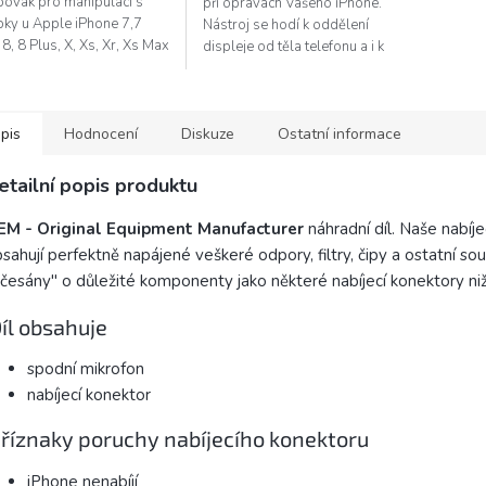
bovák pro manipulaci s
při opravách Vašeho iPhone.
bky u Apple iPhone 7,7
Nástroj se hodí k oddělení
 8, 8 Plus, X, Xs, Xr, Xs Max
displeje od těla telefonu a i k
le Watch (Tri-wing / Tri-
dalším činostem, jako je čistění
). Protáčející konec
od těsnění apod.
ti...
pis
Hodnocení
Diskuze
Ostatní informace
etailní popis produktu
EM -
Original Equipment Manufacturer
náhradní díl. Naše nabíj
sahují perfektně napájené veškeré odpory, filtry, čipy a ostatní sou
česány" o důležité komponenty jako některé nabíjecí konektory nižš
íl obsahuje
spodní mikrofon
nabíjecí konektor
říznaky poruchy nabíjecího konektoru
iPhone nenabíjí