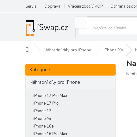
Přejít
Servis
Doprava
Vrácení zboží / VOP
Ochrana osobn
na
obsah
Domů
Náhradní díly pro iPhone
iPhone Xs
Na
P
Přeskočit
o
Kategorie
kategorie
Prům
Neoh
s
hodn
t
Náhradní díly pro iPhone
prod
r
je
a
iPhone 17 Pro Max
0,0
n
z
iPhone 17 Pro
5
n
iPhone 17
hvězd
í
iPhone Air
p
iPhone 16e
a
iPhone 16 Pro Max
n