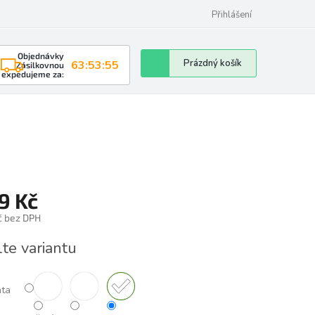
Přihlášení
Objednávky
Nákupní
Prázdný košík
63:53:54
Zásilkovnou
expedujeme za:
košík
9 Kč
č bez DPH
á
lte variantu
nta