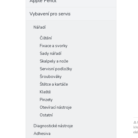
Apple Pencil
Vybavení pro servis
Nářadí
Čištění
Fixace a svorky
Sady nářadí
Skalpely a nože
Servisní podložky
Šroubováky
Štětce a kartáče
Kleště
Pinzety
Otevírací nástroje
Ostatní
⚠ 
Diagnostické nástroje
kře
ele
Adhesiva