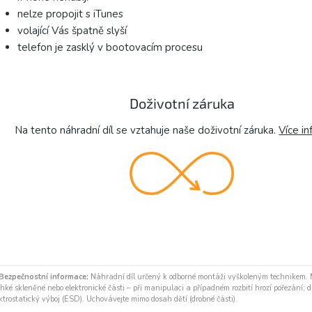
nelze propojit s iTunes
volající Vás špatně slyší
telefon je zasklý v bootovacím procesu
Doživotní záruka
Na tento náhradní díl se vztahuje naše doživotní záruka.
Více in
Bezpečnostní informace:
Náhradní díl určený k odborné montáži vyškoleným technikem.
hké skleněné nebo elektronické části – při manipulaci a případném rozbití hrozí pořezání; díl
ktrostatický výboj (ESD). Uchovávejte mimo dosah dětí (drobné části).