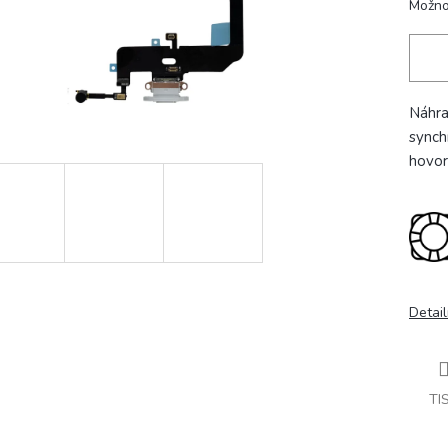
Možno
Náhra
synch
hovor
Detail
TI