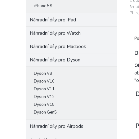
šrou
iPhone 5S
šrou
Plus,
a App
Náhradní díly pro iPad
point
rukoje
Náhradní díly pro Watch
Po
Náhradní díly pro Macbook
D
Náhradní díly pro Dyson
O
ob
Dyson V8
"o
Dyson V10
Dyson V11
D
Dyson V12
Dyson V15
Dyson Gen5
P
Náhradní díly pro Airpods