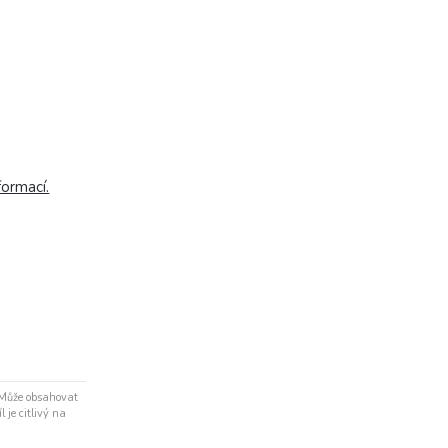
formací.
 Může obsahovat
 je citlivý na