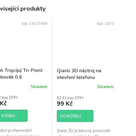
visející produkty
Kód:
14337949
Kód:
1670
A Trojcípý Tri-Point
Qianli 3D nástroj na
ubovák 0.6
otevření telefonu
Skladem
Skladem
ěrné
ocení
č bez DPH
82 Kč bez DPH
uktu
 Kč
99 Kč
 KOŠÍKU
DO KOŠÍKU
diček.
ální profesionální
Qianli 3D je šikovný pomocník