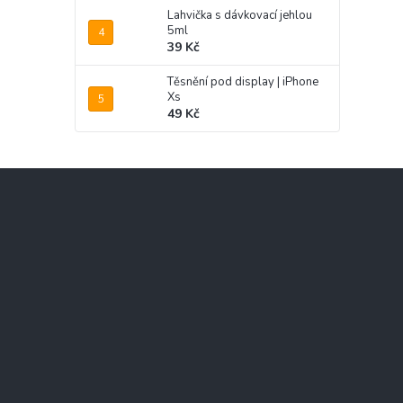
Lahvička s dávkovací jehlou
5ml
39 Kč
Těsnění pod display | iPhone
Xs
49 Kč
Z
á
p
a
t
í