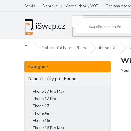
Přejít
Servis
Doprava
Vrácení zboží / VOP
Ochrana osobn
na
obsah
Domů
Náhradní díly pro iPhone
iPhone Xs
Wi
P
Přeskočit
o
Kategorie
kategorie
Prům
Neoh
s
hodn
t
Náhradní díly pro iPhone
prod
r
je
a
iPhone 17 Pro Max
0,0
n
z
iPhone 17 Pro
5
n
iPhone 17
hvězd
í
iPhone Air
p
iPhone 16e
a
iPhone 16 Pro Max
n