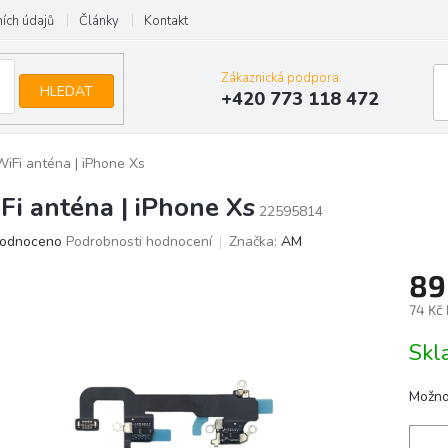
ích údajů
Články
Kontakt
Zákaznická podpora:
HLEDAT
+420 773 118 472
WiFi anténa | iPhone Xs
Fi anténa | iPhone Xs
22595814
ěrné
odnoceno
Podrobnosti hodnocení
Značka:
AM
ocení
89
uktu
74 Kč
Měrn
Skl
cena:
iček.
Možno