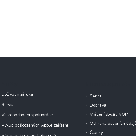
Služby
Informace pro vás
Doživotní záruka
Servis
Servis
Doprava
Vrácení zboží / VOP
Velkoobchodní spolupráce
Ochrana osobních údaj
Výkup poškozených Apple zařízení
Články
Výkup poškozených displejů