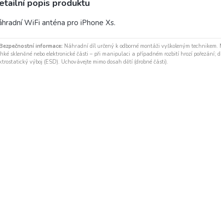
etailní popis produktu
hradní WiFi anténa pro iPhone Xs.
Bezpečnostní informace:
Náhradní díl určený k odborné montáži vyškoleným technikem.
hké skleněné nebo elektronické části – při manipulaci a případném rozbití hrozí pořezání; díl
ktrostatický výboj (ESD). Uchovávejte mimo dosah dětí (drobné části).