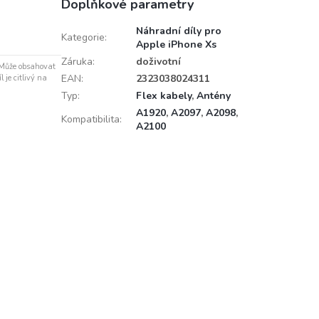
Doplňkové parametry
Náhradní díly pro
Kategorie
:
Apple iPhone Xs
Záruka
:
doživotní
 Může obsahovat
EAN
:
2323038024311
 je citlivý na
Typ
:
Flex kabely
,
Antény
A1920
,
A2097
,
A2098
,
Kompatibilita
:
A2100