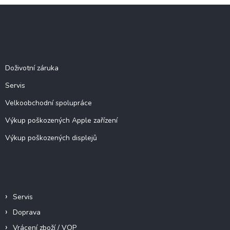
l
Z
á
á
d
p
a
c
a
Služby
í
t
p
í
Doživotní záruka
r
v
Servis
k
y
Velkoobchodní spolupráce
v
ý
Výkup poškozených Apple zařízení
p
Výkup poškozených displejů
i
s
u
Informace pro vás
Servis
Doprava
Vrácení zboží / VOP