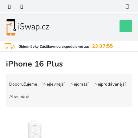
Přejít
na
obsah
Nákupní
košík
23:37:55
Objednávky Zásilkovnou expedujeme za:
iPhone 16 Plus
Ř
a
Doporučujeme
Nejlevnější
Nejdražší
Nejprodávanější
z
e
Abecedně
n
í
V
p
ý
r
p
o
i
d