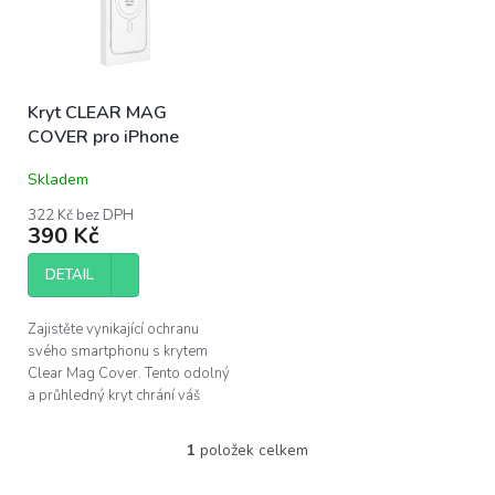
s
u
p
k
r
t
o
ů
Kryt CLEAR MAG
d
COVER pro iPhone
u
k
Skladem
t
ů
322 Kč bez DPH
390 Kč
DETAIL
Zajistěte vynikající ochranu
svého smartphonu s krytem
Clear Mag Cover. Tento odolný
a průhledný kryt chrání váš
telefon před nárazy a škrábanci,
zatímco podporuje inovativní...
1
položek celkem
O
v