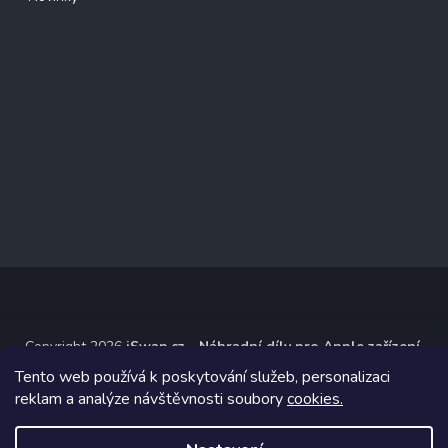
Copyright 2026
iSwap.cz - Náhradní díly pro Apple zařízení
.
Všechna práva vyhrazena.
Tento web používá k poskytování služeb, personalizaci
reklam a analýze návštěvnosti soubory
cookies.
Grafický návrh vytvořil a na Shoptet implementoval
Tomáš Hlad
&
Shoptetak.cz
.