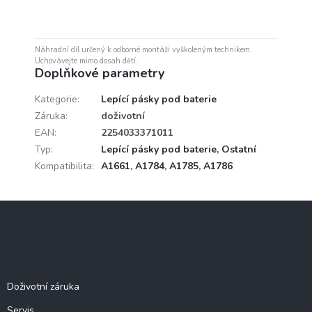
Náhradní díl určený k odborné montáži vyškoleným technikem.
Uchovávejte mimo dosah dětí.
Doplňkové parametry
Kategorie
:
Lepící pásky pod baterie
Záruka
:
doživotní
EAN
:
2254033371011
Typ
:
Lepící pásky pod baterie
,
Ostatní
Kompatibilita
:
A1661
,
A1784
,
A1785
,
A1786
Z
á
p
a
Služby
t
í
Doživotní záruka
Servis