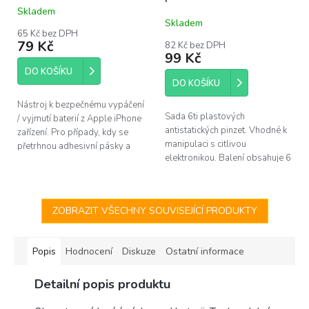
Skladem
Průměrné
Skladem
hodnocení
65 Kč bez DPH
produktu
79 Kč
82 Kč bez DPH
je
99 Kč
4,4
DO KOŠÍKU
z
DO KOŠÍKU
5
hvězdiček.
Nástroj k bezpečnému vypáčení
Sada 6ti plastových
/ vyjmutí baterií z Apple iPhone
antistatických pinzet. Vhodné k
zařízení. Pro případy, kdy se
manipulaci s citlivou
přetrhnou adhesivní pásky a
elektronikou. Balení obsahuje 6
zůstanou pod baterií.
pinzet s různými zakončeními.
ZOBRAZIT VŠECHNY SOUVISEJÍCÍ PRODUKTY
Popis
Hodnocení
Diskuze
Ostatní informace
Detailní popis produktu