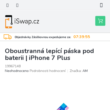
Přejít
na
obsah
Nákupní
košík
07:39:55
Objednávky Zásilkovnou expedujeme za:
Oboustranná lepící páska pod
baterii | iPhone 7 Plus
19967148
Průměrné
Neohodnoceno
Podrobnosti hodnocení
Značka:
AM
hodnocení
produktu
je
0,0
z
5
hvězdiček.