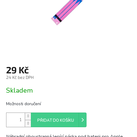
29 Kč
24 Kč bez DPH
Měrná
Skladem
cena:
Možnosti doručení
PŘIDAT DO KOŠÍKU
Náhradní oboustranná lepící páska pod baterii pro Apple