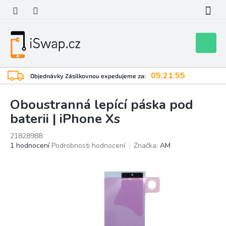
Přejít
na
obsah
Nákupní
košík
05:21:55
Objednávky Zásilkovnou expedujeme za:
Oboustranná lepící páska pod
baterii | iPhone Xs
21828988
Průměrné
1 hodnocení
Podrobnosti hodnocení
Značka:
AM
hodnocení
produktu
je
4,0
z
5
hvězdiček.