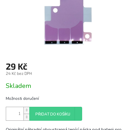
29 Kč
24 Kč bez DPH
Měrná
Skladem
cena:
Možnosti doručení
PŘIDAT DO KOŠÍKU
Originální náhradní oboustranná lepící páska pod baterii pro