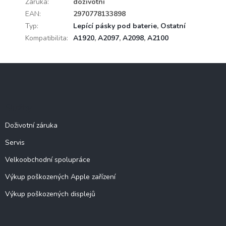
Záruka
:
doživotní
EAN
:
2970778133898
Typ
:
Lepící pásky pod baterie
,
Ostatní
Kompatibilita
:
A1920
,
A2097
,
A2098
,
A2100
Z
á
p
a
Služby
t
í
Doživotní záruka
Servis
Velkoobchodní spolupráce
Výkup poškozených Apple zařízení
Výkup poškozených displejů