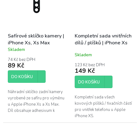
Safírové sklíčko kamery |
Kompletní sada vnitřních
iPhone Xs, Xs Max
dílů / plíšků | iPhone Xs
Skladem
Průměrné
Skladem
hodnocení
74 Kč bez DPH
produktu
89 Kč
123 Kč bez DPH
je
149 Kč
5,0
DO KOŠÍKU
z
DO KOŠÍKU
5
hvězdiček.
Náhradní sklíčko zadní kamery
Kompletní sada všech
vyrobené ze safíru pro výměnu
kovových plíšků / fixačních částí
u Apple iPhone Xs a Xs Max.
pro vnitřek telefonu u Apple
Díl obsahuje adhesivum k
iPhone XS.
nalepení nového dílu. Je
oprava...