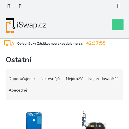
Přejít
na
obsah
Nákupní
košík
42:37:55
Objednávky Zásilkovnou expedujeme za:
Ostatní
Ř
a
Doporučujeme
Nejlevnější
Nejdražší
Nejprodávanější
z
e
Abecedně
n
í
V
p
ý
r
p
o
i
d