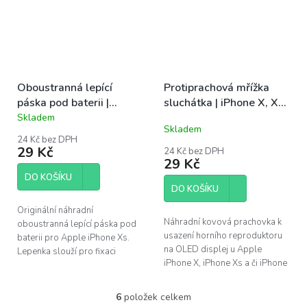
Oboustranná lepící
Protiprachová mřížka
páska pod baterii |
sluchátka | iPhone X, Xs,
iPhone Xs
Xs Max
Skladem
Průměrné
Skladem
hodnocení
24 Kč bez DPH
produktu
29 Kč
24 Kč bez DPH
je
29 Kč
4,0
DO KOŠÍKU
z
DO KOŠÍKU
5
hvězdiček.
Originální náhradní
Náhradní kovová prachovka k
oboustranná lepící páska pod
usazení horního reproduktoru
baterii pro Apple iPhone Xs.
na OLED displej u Apple
Lepenka slouží pro fixaci
iPhone X, iPhone Xs a či iPhone
baterie k tělu telefonu.
Xs Max.
6
položek celkem
O