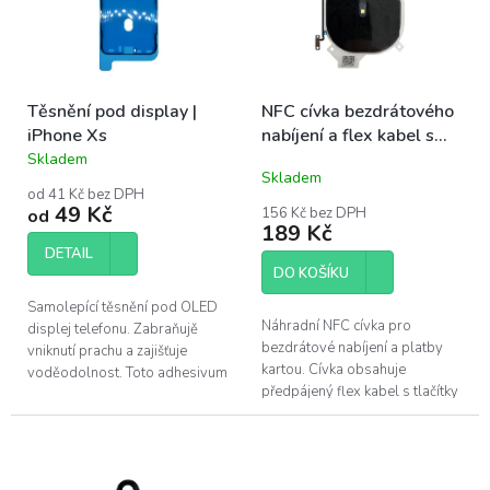
s
u
p
k
r
t
o
ů
Těsnění pod display |
NFC cívka bezdrátového
d
iPhone Xs
nabíjení a flex kabel s
u
tlačítky hlasitosti |
Skladem
k
Průměrné
Skladem
iPhone Xs
hodnocení
t
od 41 Kč bez DPH
produktu
ů
49 Kč
156 Kč bez DPH
od
je
189 Kč
5,0
DETAIL
z
DO KOŠÍKU
5
hvězdiček.
Samolepící těsnění pod OLED
Náhradní NFC cívka pro
displej telefonu. Zabraňujě
bezdrátové nabíjení a platby
vniknutí prachu a zajišťuje
kartou. Cívka obsahuje
voděodolnost. Toto adhesivum
předpájený flex kabel s tlačítky
je vhodné vyměnit po každé
hlasitosti a přepínač tichého
opravě telefonu. Pro výměnu u
režimu. Tlačítka obsahují
Apple...
kovové...