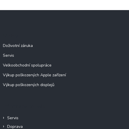
v
l
Z
á
á
d
p
a
c
a
Služby
í
t
p
í
Doživotní záruka
r
v
Servis
k
y
Velkoobchodní spolupráce
v
ý
Výkup poškozených Apple zařízení
p
Výkup poškozených displejů
i
s
u
Informace pro vás
Servis
Doprava