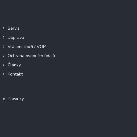
u
Informace pro vás
Servis
Doprava
Vrácení zboží / VOP
Ochrana osobních údajů
Články
Kontakt
» Novinky