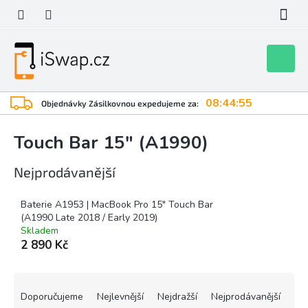
Přejít
na
obsah
Nákupní
košík
08:44:55
Objednávky Zásilkovnou expedujeme za:
Touch Bar 15" (A1990)
Nejprodávanější
Baterie A1953 | MacBook Pro 15" Touch Bar
(A1990 Late 2018 / Early 2019)
Skladem
2 890 Kč
Ř
a
Doporučujeme
Nejlevnější
Nejdražší
Nejprodávanější