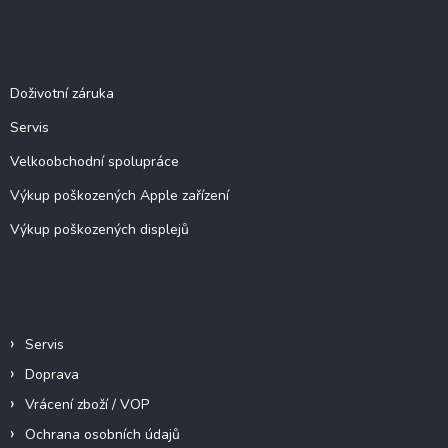
á
d
p
a
c
a
Služby
í
t
p
í
Doživotní záruka
r
v
Servis
k
y
Velkoobchodní spolupráce
v
ý
Výkup poškozených Apple zařízení
p
Výkup poškozených displejů
i
s
u
Informace pro vás
Servis
Doprava
Vrácení zboží / VOP
Ochrana osobních údajů