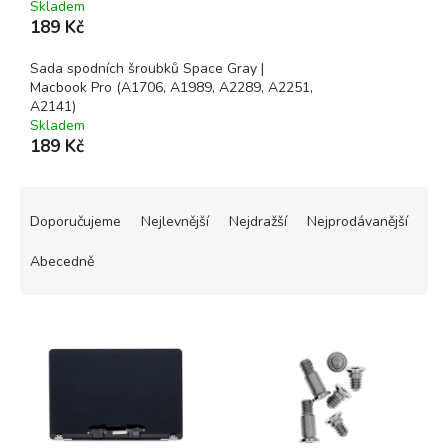
Skladem
189 Kč
Sada spodních šroubků Space Gray |
Macbook Pro (A1706, A1989, A2289, A2251,
A2141)
Skladem
189 Kč
Ř
a
Doporučujeme
Nejlevnější
Nejdražší
Nejprodávanější
z
e
Abecedně
n
í
V
p
ý
r
p
o
i
d
s
u
p
k