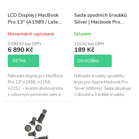
r
t
o
ů
LCD Displej | MacBook
Sada spodních šroubků
d
Pro 13" (A1989 / Late
Silver | Macbook Pro
u
2018 / Early 2019)
(A1706, A1989, A2289,
k
Momentálně vyprodané
Skladem
(A2159 / Mid 2019)
A2251, A2141)
t
(A2289 / A2251 / Mid
ů
5 694 Kč bez DPH
156 Kč bez DPH
6 890 Kč
189 Kč
2020)
DETAIL
DO KOŠÍKU
Náhradní displej pro MacBook
Náhradní šroubky spodního
Pro 13" A1989, A2159,
krytu pro Apple Macbook Pro
A2251 – kvalitní druhovýroba
Silver (stříbrný). Sada obsahuje
s výborným poměrem ceny a
2 dlouhé a 3 krátké šroubky.
výkonu. Kompatibilní,
Tyto šroubky jsou kompatibilní
spolehlivý, připravený k
s modely Macbook Pro
instalaci. K...
A1706,...