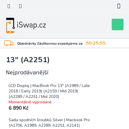
Přejít
na
obsah
Nákupní
košík
50:25:55
Objednávky Zásilkovnou expedujeme za:
13" (A2251)
Nejprodávanější
LCD Displej | MacBook Pro 13" (A1989 / Late
2018 / Early 2019) (A2159 / Mid 2019)
(A2289 / A2251 / Mid 2020)
Momentálně vyprodané
6 890 Kč
Sada spodních šroubků Silver | Macbook Pro
(A1706, A1989, A2289, A2251, A2141)