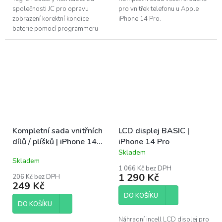
společnosti JC pro opravu
pro vnitřek telefonu u Apple
zobrazení korektní kondice
iPhone 14 Pro.
baterie pomocí programmeru
V1S po výměně baterie. Pouze
pro profesionální instalaci....
Kompletní sada vnitřních
LCD displej BASIC |
dílů / plíšků | iPhone 14
iPhone 14 Pro
Pro
Skladem
Průměrné
Skladem
hodnocení
1 066 Kč bez DPH
produktu
1 290 Kč
206 Kč bez DPH
je
249 Kč
5,0
DO KOŠÍKU
z
DO KOŠÍKU
5
hvězdiček.
Náhradní incell LCD displej pro