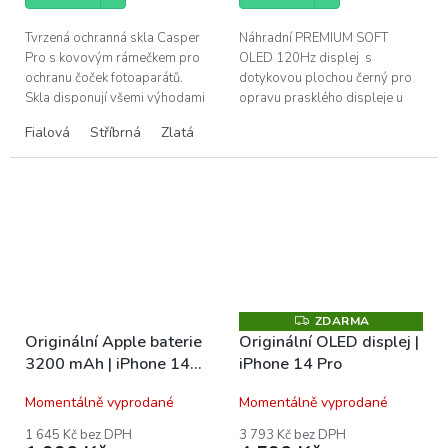
Tvrzená ochranná skla Casper
Náhradní PREMIUM SOFT
Pro s kovovým rámečkem pro
OLED 120Hz displej s
ochranu čoček fotoaparátů.
dotykovou plochou černý pro
Skla disponují všemi výhodami
opravu prasklého displeje u
prémiových produktů Casper –
Apple iPhone 14 Pro.
Fialová
Stříbrná
Zlatá
snadná instalace bez bublin,...
PREMIUM displeje mají
prakticky stejně...
ZDARMA
Z
D
Originální Apple baterie
Originální OLED displej |
A
3200 mAh | iPhone 14
iPhone 14 Pro
R
M
Pro
A
Momentálně vyprodané
Momentálně vyprodané
1 645 Kč bez DPH
3 793 Kč bez DPH