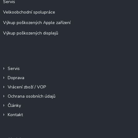
Servis
k
y
Velkoobchodní spolupráce
v
ý
Výkup poškozených Apple zařízení
p
Výkup poškozených displejů
i
s
u
Informace pro vás
Servis
Doprava
Vrácení zboží / VOP
Ochrana osobních údajů
Články
Kontakt