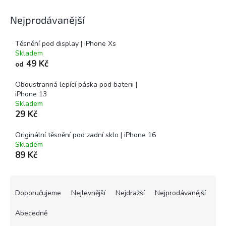
Nejprodávanější
Těsnění pod display | iPhone Xs
Skladem
49 Kč
od
Oboustranná lepící páska pod baterii |
iPhone 13
Skladem
29 Kč
Originální těsnění pod zadní sklo | iPhone 16
Skladem
89 Kč
Ř
a
Doporučujeme
Nejlevnější
Nejdražší
Nejprodávanější
z
e
Abecedně
n