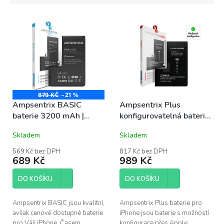
í
V
p
ý
r
p
o
i
d
s
u
p
k
r
t
o
879 KČ
–21 %
ů
Ampsentrix BASIC
Ampsentrix Plus
d
baterie 3200 mAh |
konfigurovatelná baterie
u
iPhone 14 Pro
3200 mAh | iPhone 14
k
Skladem
Skladem
Pro
t
ů
569 Kč bez DPH
817 Kč bez DPH
689 Kč
989 Kč
DO KOŠÍKU
DO KOŠÍKU
Ampsentrix BASIC jsou kvalitní,
Ampsentrix Plus baterie pro
avšak cenově dostupné baterie
iPhone jsou baterie s možností
pro Váš iPhone. Časem
konfigurace přes Apple