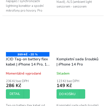
napájecí / synchronizační
hlavě), ALS (ambient light
lightning konektor a spodní
senzorem - senzorem
mikrofony pro hovory. Pro
automatického jasu) a předním
výměnu u Apple iPhone 14
horním mikrofonem. Tento flex
Pro. ...
kabel se...
359 KČ
–20 %
JCID Tag-on battery flex
Kompletní sada šroubků
kabel | iPhone 14 Pro, 14
| iPhone 14 Pro
Pro Max
Momentálně vyprodané
Skladem
236 Kč bez DPH
123 Kč bez DPH
286 Kč
149 Kč
DETAIL
DO KOŠÍKU
Tag-on battery flex kabel od
Kompletní sada všech šroubků