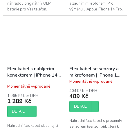
náhradou originální / OEM
a zadním mikrofonem. Pro
baterie pro Váš telefon.
výměnu u Apple iPhone 14 Pro.
Nejmodernější technologie v
Je oprava nad Vaše síly?...
BMS (Battery management
system) v kombinaci...
Flex kabel s nabíjecím
Flex kabel se senzory a
konektorem | iPhone 14
mikrofonem | iPhone 14
Pro
Pro
Momentálně vyprodané
Průměrné
Momentálně vyprodané
hodnocení
404 Kč bez DPH
produktu
489 Kč
1 065 Kč bez DPH
je
1 289 Kč
5,0
DETAIL
z
DETAIL
5
hvězdiček.
Náhradní flex kabel s proximity
Náhradní flex kabel obsahující
senzorem (senzor přibližení k