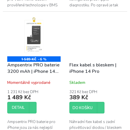
prověřené technologie v BMS
diagnostiku. Po opravě je tak
(Battery management system)
možné baterii nakonfigurovat
v kombinaci s kvalitním
stejně jako originální baterii....
článkem...
1 589 KČ
–6 %
Ampsentrix PRO baterie
Flex kabel s bleskem |
3200 mAh | iPhone 14
iPhone 14 Pro
Pro
Momentálně vyprodané
Skladem
1 231 Kč bez DPH
321 Kč bez DPH
1 489 Kč
389 Kč
DETAIL
DO KOŠÍKU
Ampsentrix PRO baterie pro
Náhradní flex kabel s zadní
iPhone jsou za nás nejlepší
přisvětlovací diodou / bleskem