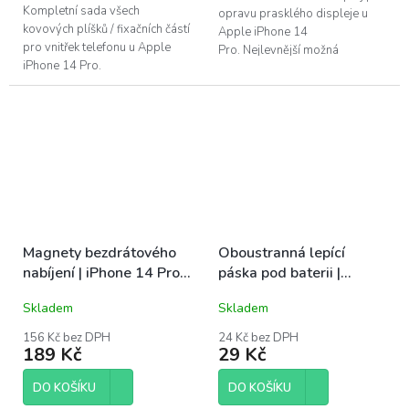
Kompletní sada všech
opravu prasklého displeje u
kovových plíšků / fixačních částí
Apple iPhone 14
pro vnitřek telefonu u Apple
Pro. Nejlevnější možná
iPhone 14 Pro.
alternativa pro opravu displeje
iPhone 14 Pro. Tento LCD...
Magnety bezdrátového
Oboustranná lepící
nabíjení | iPhone 14 Pro,
páska pod baterii |
14 Pro Max
iPhone 14 Pro
Skladem
Skladem
156 Kč bez DPH
24 Kč bez DPH
189 Kč
29 Kč
DO KOŠÍKU
DO KOŠÍKU