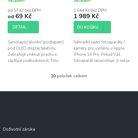
Skladem
Skladem
od 57 Kč bez DPH
1 644 Kč bez DPH
69 Kč
1 989 Kč
od
DETAIL
DO KOŠÍKU
Samolepící těsnění (podlepení)
Náhradní zadní fotoaparáty /
pod OLED displej telefonu.
kamery pro výměnu u Apple
Zabraňujě vniknutí prachu a
iPhone 14 Pro. Pokud Váš
zajišťuje voděodolnost. Toto
fotoaparát nezaostřuje, či nelze
adhesivum je vhodné vyměnit
zoomovat, bývá chybný právě
po každé opravě telefonu.
tento díl. ...
20
položek celkem
O
Pro...
v
l
Z
á
á
d
p
a
c
a
Služby
í
t
p
í
Doživotní záruka
r
v