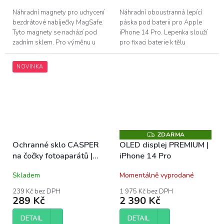
Náhradní magnety pro uchycení
Náhradní oboustranná lepící
bezdrátové nabíječky MagSafe.
páska pod baterii pro Apple
Tyto magnety se nachází pod
iPhone 14 Pro. Lepenka slouží
zadním sklem. Pro výměnu u
pro fixaci baterie k tělu
Apple iPhone 14 Pro a 14 Pro
telefonu.
Max.
NOVINKA
ZDARMA
Z
D
Ochranné sklo CASPER
OLED displej PREMIUM |
A
na čočky fotoaparátů |
iPhone 14 Pro
R
M
iPhone 14 Pro, 14 Pro
A
Skladem
Momentálně vyprodané
Max
239 Kč bez DPH
1 975 Kč bez DPH
289 Kč
2 390 Kč
DETAIL
DETAIL