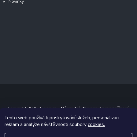
» Novinky
Copyright 2026
iSwap.cz - Náhradní díly pro Apple zařízení
.
Všechna práva vyhrazena.
Tento web používá k poskytování služeb, personalizaci
reklam a analýze návštěvnosti soubory
cookies.
Grafický návrh vytvořil a na Shoptet implementoval
Tomáš Hlad
&
Shoptetak.cz
.