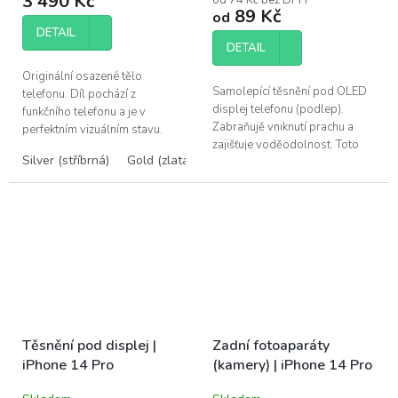
3 490 Kč
je
89 Kč
od
5,0
DETAIL
z
DETAIL
5
hvězdiček.
Originální osazené tělo
Samolepící těsnění pod OLED
telefonu. Díl pochází z
displej telefonu (podlep).
funkčního telefonu a je v
Zabraňujě vniknutí prachu a
perfektním vizuálním stavu.
zajišťuje voděodolnost. Toto
Zadní kryt obsahuje
Silver (stříbrná)
Gold (zlatá)
Deep Purple (tmavě fialová)
adhesivum je vhodné vyměnit
předinstalovanou většinu dílů,
po každé opravě telefonu. Pro
kromě dílů párovaných...
výměnu...
Těsnění pod displej |
Zadní fotoaparáty
iPhone 14 Pro
(kamery) | iPhone 14 Pro