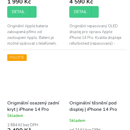
1 990 Kč
4 590 Kč
DETAIL
DETAIL
Originální Apple baterie
Originální repasovaný OLED
zakoupená přímo od
displej pro opravu Apple
zastoupení Applu. Baterii je
iPhone 14 Pro. Kvalita displeje
možné spárovat s telefonem,
refurbished (repasovaný) -
zobrazuje jak kondici, tak
použitý originální OLED panel s
záznam o originálním dílu v
novým sklem. Nejvyšší možná...
POUŽITÉ
nastavení. Baterie...
Originální osazený zadní
Originální těsnění pod
kryt | iPhone 14 Pro
displej | iPhone 14 Pro
Skladem
Průměrné
Skladem
hodnocení
2 884 Kč bez DPH
produktu
od 74 Kč bez DPH