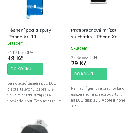
s
u
p
k
r
t
o
ů
Těsnění pod display |
Protiprachová mřížka
d
iPhone Xr, 11
sluchátka | iPhone Xr
u
Skladem
k
Průměrné
Skladem
hodnocení
t
41 Kč bez DPH
produktu
ů
49 Kč
24 Kč bez DPH
je
29 Kč
5,0
DO KOŠÍKU
z
DO KOŠÍKU
5
hvězdiček.
Samolepící těsnění pod LCD
Náhradní gumová prachovka k
displej telefonu. Zabraňujě
usazení horního reproduktoru
vniknutí prachu a zajišťuje
na LCD display u Apple iPhone
voděodolnost. Toto adhesivum
XR.
je vhodné vyměnit po každé
opravě telefonu. Pro výměnu u
Apple...