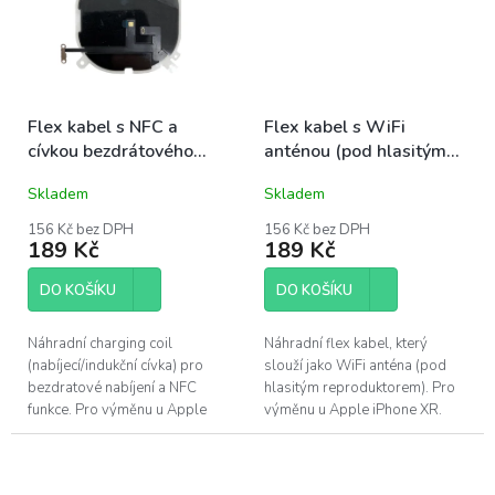
Flex kabel s NFC a
Flex kabel s WiFi
cívkou bezdrátového
anténou (pod hlasitým
nabíjení | iPhone Xr
reproduktorem) | iPhone
Skladem
Skladem
Xr
156 Kč bez DPH
156 Kč bez DPH
189 Kč
189 Kč
DO KOŠÍKU
DO KOŠÍKU
Náhradní charging coil
Náhradní flex kabel, který
(nabíjecí/indukční cívka) pro
slouží jako WiFi anténa (pod
bezdratové nabíjení a NFC
hlasitým reproduktorem). Pro
funkce. Pro výměnu u Apple
výměnu u Apple iPhone XR.
iPhone Xr. Je oprava nad
Je oprava nad Vaše síly?...
Vaše síly?...