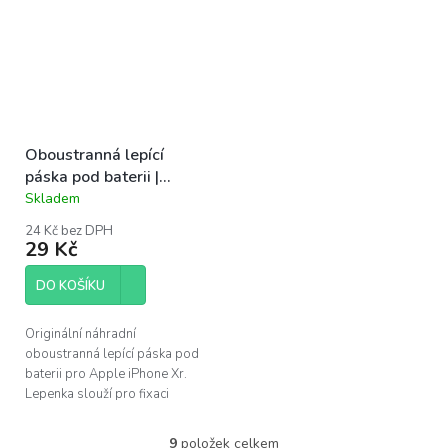
Oboustranná lepící
páska pod baterii |
iPhone Xr
Skladem
Průměrné
hodnocení
24 Kč bez DPH
produktu
29 Kč
je
5,0
DO KOŠÍKU
z
5
hvězdiček.
Originální náhradní
oboustranná lepící páska pod
baterii pro Apple iPhone Xr.
Lepenka slouží pro fixaci
baterie k tělu telefonu.
9
položek celkem