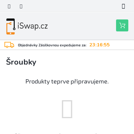
Přejít
na
obsah
Nákupní
košík
23:16:55
Objednávky Zásilkovnou expedujeme za:
Šroubky
Produkty teprve připravujeme.