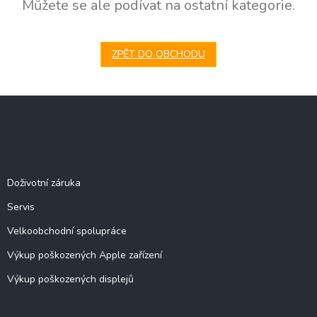
Můžete se ale podívat na ostatní kategorie.
ZPĚT DO OBCHODU
Z
á
p
a
Služby
t
í
Doživotní záruka
Servis
Velkoobchodní spolupráce
Výkup poškozených Apple zařízení
Výkup poškozených displejů