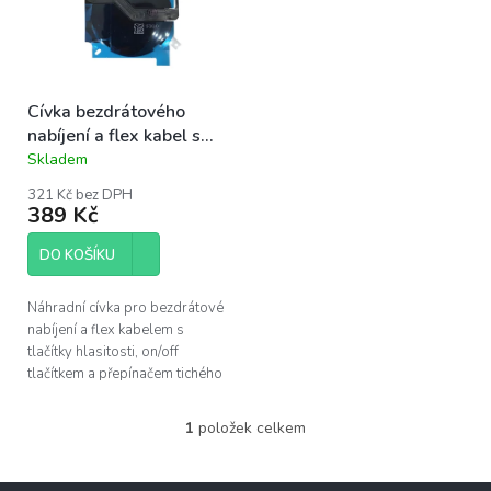
s
u
p
k
r
t
o
ů
Cívka bezdrátového
d
nabíjení a flex kabel s
u
tlačítky | iPhone 12, 12
Skladem
k
Průměrné
Pro
hodnocení
t
321 Kč bez DPH
produktu
ů
389 Kč
je
5,0
DO KOŠÍKU
z
5
hvězdiček.
Náhradní cívka pro bezdrátové
nabíjení a flex kabelem s
tlačítky hlasitosti, on/off
tlačítkem a přepínačem tichého
režimu. Tlačítka obsahují
kovové plíšky, není tak nutné
1
položek celkem
O
je...
v
l