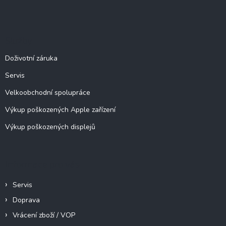
Z
á
á
d
p
a
c
a
Služby
í
t
p
í
Doživotní záruka
r
v
Servis
k
y
Velkoobchodní spolupráce
v
ý
Výkup poškozených Apple zařízení
p
Výkup poškozených displejů
i
s
u
Informace pro vás
Servis
Doprava
Vrácení zboží / VOP