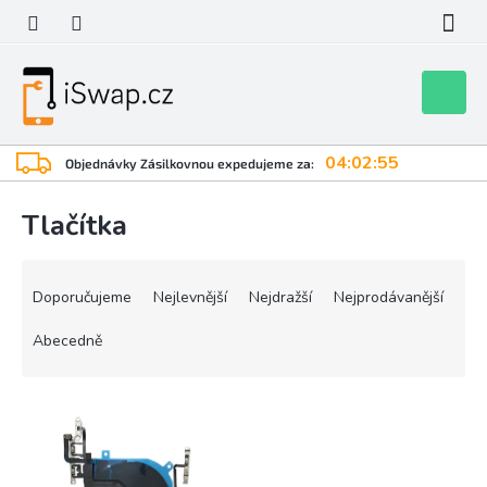
Přejít
na
obsah
Nákupní
košík
04:02:55
Objednávky Zásilkovnou expedujeme za:
Tlačítka
Ř
a
Doporučujeme
Nejlevnější
Nejdražší
Nejprodávanější
z
e
Abecedně
n
í
V
p
ý
r
p
o
i
d