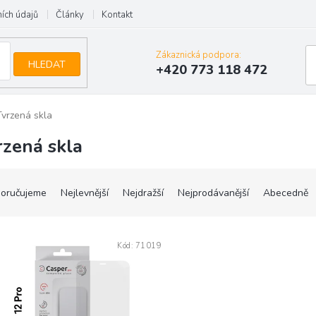
ích údajů
Články
Kontakt
Zákaznická podpora:
HLEDAT
+420 773 118 472
Tvrzená skla
rzená skla
oručujeme
Nejlevnější
Nejdražší
Nejprodávanější
Abecedně
Kód:
71019