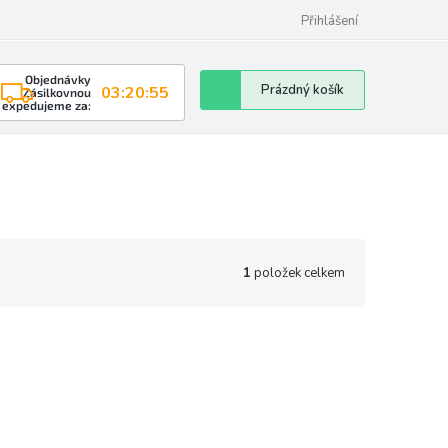
Přihlášení
Objednávky
Nákupní
Prázdný košík
03:20:54
Zásilkovnou
expedujeme za:
košík
1
položek celkem