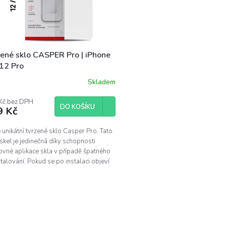
zené sklo CASPER Pro | iPhone
 12 Pro
Skladem
Kč bez DPH
DO KOŠÍKU
9 Kč
unikátní tvrzené sklo Casper Pro. Tato
skel je jedinečná díky schopnosti
ovné aplikace skla v případě špatného
talování. Pokud se po instalaci objeví
.
O
v
l
á
d