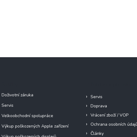
Služby
Informace pro vás
Doživotní záruka
Servis
Servis
Doprava
Vrácení zboží / VOP
Velkoobchodní spolupráce
Ochrana osobních údaj
Výkup poškozených Apple zařízení
Články
Výkup poškozených displejů