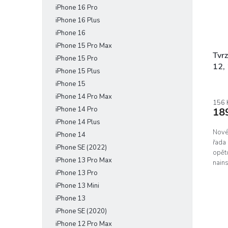
iPhone 16 Pro
e
r
u
l
o
iPhone 16 Plus
k
d
t
iPhone 16
u
ů
iPhone 15 Pro Max
k
Tvr
iPhone 15 Pro
t
12,
iPhone 15 Plus
ů
iPhone 15
iPhone 14 Pro Max
156 
iPhone 14 Pro
18
iPhone 14 Plus
Nové 
iPhone 14
řada 
iPhone SE (2022)
opět
iPhone 13 Pro Max
nains
iPhone 13 Pro
pod..
iPhone 13 Mini
iPhone 13
iPhone SE (2020)
iPhone 12 Pro Max