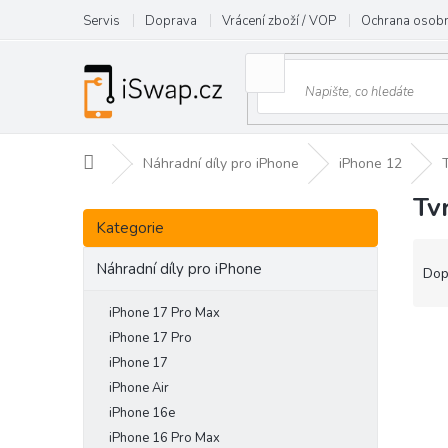
Přejít
Servis
Doprava
Vrácení zboží / VOP
Ochrana osobn
na
obsah
Domů
Náhradní díly pro iPhone
iPhone 12
Tv
P
Přeskočit
o
Kategorie
kategorie
s
Ř
t
Náhradní díly pro iPhone
a
Dop
r
z
a
e
iPhone 17 Pro Max
n
V
n
iPhone 17 Pro
n
ý
í
iPhone 17
í
p
p
iPhone Air
p
i
r
iPhone 16e
a
s
o
iPhone 16 Pro Max
n
p
d