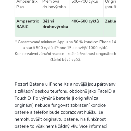
Ampsentrix
Prémiová
500–700 cyklů
Originální
Plus
druhovýroba
(použitá)
Ampsentrix
Běžná
400–600 cyklů
Základní
BASIC
druhovýroba
* Garantované minimum Applu na 80 % kondice: iPhone 14
a starší 500 cyklů, iPhone 15 a novější 1000 cyklů.
Konzervativní záruční hranice – reálná životnost originálních
článků bývá vyšší.
Pozor!
Baterie u iPhone Xs a novější jsou párovány
s základní deskou telefonu, obdobně jako FaceID a
TouchID. Po výměně baterie (i originální za
originální) nebude fungovat zobrazení kondice
baterie a telefon bude zobrazovat hlášku, že
nemohl ověřit originalitu baterie. Na funkčnost
baterie to však nemá žádný vliv. Více informací