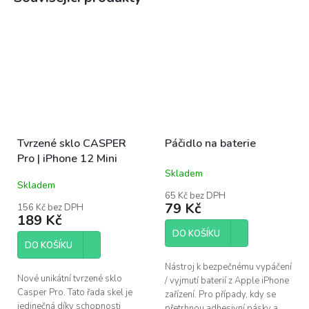
Tvrzené sklo CASPER
Páčidlo na baterie
Pro | iPhone 12 Mini
Skladem
Průměrné
Skladem
hodnocení
65 Kč bez DPH
produktu
79 Kč
156 Kč bez DPH
je
189 Kč
4,4
DO KOŠÍKU
z
DO KOŠÍKU
5
hvězdiček.
Nástroj k bezpečnému vypáčení
Nové unikátní tvrzené sklo
/ vyjmutí baterií z Apple iPhone
Casper Pro. Tato řada skel je
zařízení. Pro případy, kdy se
jedinečná díky schopnosti
přetrhnou adhesivní pásky a