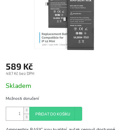
589 Kč
487 Kč bez DPH
Měrná
Skladem
cena:
Možnosti doručení
PŘIDAT DO KOŠÍKU
Ampsentrix BASIC jsou kvalitní, avšak cenově dostupné