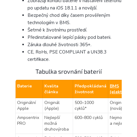
Zobrazují kondici baterie v nastavení telefonu
po updatu na iOS 18.1.1 a novější.
Bezpečný chod díky časem prověřeným
technologiím v BMS.
Šetrné k životnímu prostředí.
Předinstalované lepící pásky pod baterii.
Záruka dlouhé životnosti 365+.
CE, RoHs, PSE COMPLIANT a UN38.3
certifikace.
Tabulka srovnání baterií
Baterie
Kvalita
Předpokládaná
BMS
článku
životnost
(elektronika)
Originální
Originál
500–1000
Originální
Apple
(Apple)
cyklů*
(nová)
Ampsentrix
Nejlepší
600–800 cyklů
Nejmodernější
PRO
možná
a nejlepší
druhovýroba