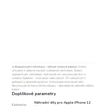
⚠ Bezpečnostní informace – lithium-iontová baterie:
Určeno
výhradně k odborné montáži vyškoleným technikem. Baterii
nepropichujte, neohýbejte, nezkratujte ani nevystavujte ohni a
vysokým teplotám – hrozí požár nebo výbuch. Při nafouknutí či
poškození ji přestaňte používat. Uchovávejte mimo dosah dětí.
Nevyhazujte do komunálního odpadu – odevzdejte do zpětného odběru
baterií.
Doplňkové parametry
Náhradní díly pro Apple iPhone 12
Kategorie
: