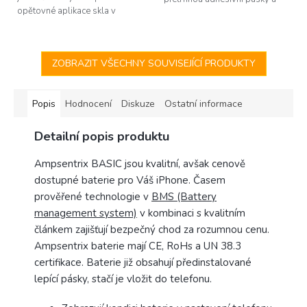
opětovné aplikace skla v
zůstanou pod baterií.
případě špatného
nainstalování. Pokud se po
instalaci objeví pod...
ZOBRAZIT VŠECHNY SOUVISEJÍCÍ PRODUKTY
Popis
Hodnocení
Diskuze
Ostatní informace
Detailní popis produktu
Ampsentrix BASIC jsou kvalitní, avšak cenově
dostupné baterie pro Váš iPhone. Časem
prověřené technologie v
BMS (Battery
management system)
v kombinaci s kvalitním
článkem zajišťují bezpečný chod za rozumnou cenu.
Ampsentrix baterie mají CE, RoHs a UN 38.3
certifikace. Baterie již obsahují předinstalované
lepící pásky, stačí je vložit do telefonu.