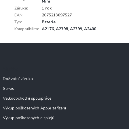
Mini
Záruka
:
1 rok
EAN
:
2075213097527
Typ
:
Baterie
Kompatibilita
:
A2176
,
A2398
,
A2399
,
A2400
Z
á
p
a
Služby
t
í
Doživotní záruka
Servis
Velkoobchodní spolupráce
Výkup poškozených Apple zařízení
Výkup poškozených displejů