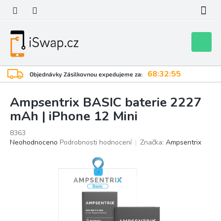
Přejít
na
obsah
Nákupní
košík
68:32:54
Objednávky Zásilkovnou expedujeme za:
Ampsentrix BASIC baterie 2227
mAh | iPhone 12 Mini
8363
Průměrné
Neohodnoceno
Podrobnosti hodnocení
Značka:
Ampsentrix
hodnocení
produktu
je
0,0
z
5
hvězdiček.