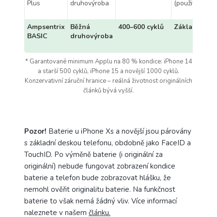
Plus
druhovýroba
(použitá)
Ampsentrix
Běžná
400–600 cyklů
Základní
BASIC
druhovýroba
* Garantované minimum Applu na 80 % kondice: iPhone 14
a starší 500 cyklů, iPhone 15 a novější 1000 cyklů.
Konzervativní záruční hranice – reálná životnost originálních
článků bývá vyšší.
Pozor!
Baterie u iPhone Xs a novější jsou párovány
s základní deskou telefonu, obdobně jako FaceID a
TouchID. Po výměně baterie (i originální za
originální) nebude fungovat zobrazení kondice
baterie a telefon bude zobrazovat hlášku, že
nemohl ověřit originalitu baterie. Na funkčnost
baterie to však nemá žádný vliv. Více informací
naleznete v našem
článku.