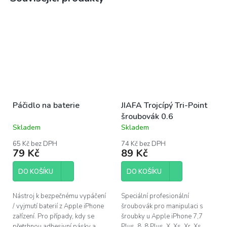
Páčidlo na baterie
JIAFA Trojcípý Tri-Point
šroubovák 0.6
Skladem
Skladem
Průměrné
Průměrné
hodnocení
hodnocení
65 Kč bez DPH
74 Kč bez DPH
produktu
produktu
79 Kč
89 Kč
je
je
4,4
4,1
DO KOŠÍKU
DO KOŠÍKU
z
z
5
5
hvězdiček.
hvězdiček.
Nástroj k bezpečnému vypáčení
Speciální profesionální
/ vyjmutí baterií z Apple iPhone
šroubovák pro manipulaci s
zařízení. Pro případy, kdy se
šroubky u Apple iPhone 7,7
přetrhnou adhesivní pásky a
Plus, 8, 8 Plus, X, Xs, Xr, Xs