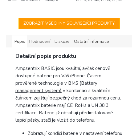
zůstanou pod baterií.
Max a Apple Watch (Tri-wing /
Tri-point). Protáčející konec
rukojeti...
ZOBRAZIT VŠECHNY SOUVISEJÍCÍ PRODUKTY
Popis
Hodnocení
Diskuze
Ostatní informace
Detailní popis produktu
Ampsentrix BASIC jsou kvalitní, avšak cenově
dostupné baterie pro Váš iPhone. Časem
prověřené technologie v
BMS (Battery
management system)
v kombinaci s kvalitním
článkem zajišťují bezpečný chod za rozumnou cenu.
Ampsentrix baterie mají CE, RoHs a UN 38.3
certifikace. Baterie již obsahují předinstalované
lepící pásky, stačí je vložit do telefonu.
Zobrazují kondici baterie v nastavení telefonu