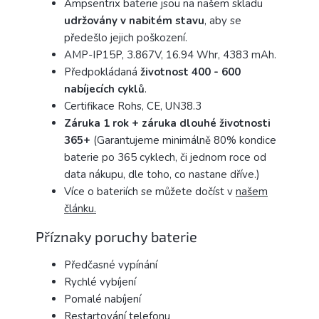
Ampsentrix baterie jsou na našem skladu
udržovány v nabitém stavu
, aby se
předešlo jejich poškození.
AMP-IP15P, 3.867V, 16.94 Whr, 4383 mAh.
Předpokládaná
životnost 400 - 600
nabíjecích
cyklů
.
Certifikace Rohs, CE, UN38.3
Záruka 1 rok + záruka dlouhé životnosti
365+
(Garantujeme minimálně 80% kondice
baterie po 365 cyklech, či jednom roce od
data nákupu, dle toho, co nastane dříve.)
Více o bateriích se můžete dočíst v
našem
článku.
Příznaky poruchy baterie
Předčasné vypínání
Rychlé vybíjení
Pomalé nabíjení
Restartování telefonu