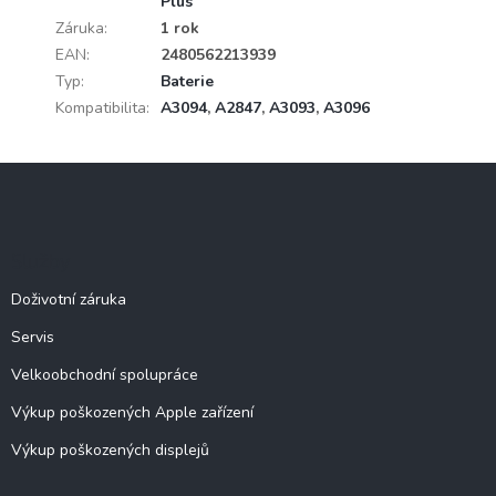
Plus
Záruka
:
1 rok
EAN
:
2480562213939
Typ
:
Baterie
Kompatibilita
:
A3094
,
A2847
,
A3093
,
A3096
Z
á
p
a
Služby
t
í
Doživotní záruka
Servis
Velkoobchodní spolupráce
Výkup poškozených Apple zařízení
Výkup poškozených displejů