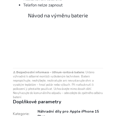
Telefon nelze zapnout
Návod na výměnu baterie
⚠ Bezpečnostní informace – lithium-iontová baterie:
Určeno
výhradně k odborné montáži vyškoleným technikem. Baterii
nepropichujte, neohýbejte, nezkratujte ani nevystavujte ohni a
vysokým teplotám – hrozí požár nebo výbuch. Při nafouknutí či
poškození ji přestaňte používat. Uchovávejte mimo dosah dětí.
Nevyhazujte do komunálního odpadu – odevzdejte do zpětného odběru
baterií.
Doplňkové parametry
Náhradní díly pro Apple iPhone 15
Kategorie
: