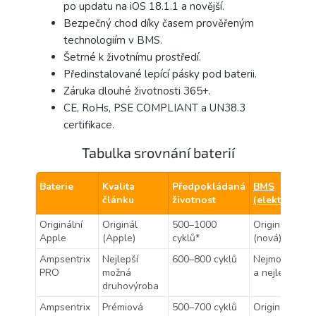
po updatu na iOS 18.1.1 a novější.
Bezpečný chod díky časem prověřeným
technologiím v BMS.
Šetrné k životnímu prostředí.
Předinstalované lepící pásky pod baterii.
Záruka dlouhé životnosti 365+.
CE, RoHs, PSE COMPLIANT a UN38.3
certifikace.
Tabulka srovnání baterií
Baterie
Kvalita
Předpokládaná
BMS
článku
životnost
(elektronika)
Originální
Originál
500–1000
Originální
Apple
(Apple)
cyklů*
(nová)
Ampsentrix
Nejlepší
600–800 cyklů
Nejmodernější
PRO
možná
a nejlepší
druhovýroba
Ampsentrix
Prémiová
500–700 cyklů
Originální