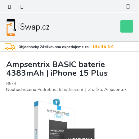
Přejít
na
obsah
Nákupní
košík
06:46:53
Objednávky Zásilkovnou expedujeme za:
Ampsentrix BASIC baterie
4383mAh | iPhone 15 Plus
8574
Průměrné
Neohodnoceno
Podrobnosti hodnocení
Značka:
Ampsentrix
hodnocení
produktu
je
0,0
z
5
hvězdiček.