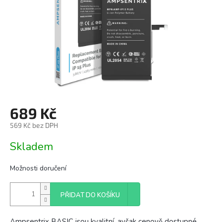
689 Kč
569 Kč bez DPH
Měrná
Skladem
cena:
Možnosti doručení
PŘIDAT DO KOŠÍKU
Ampsentrix BASIC jsou kvalitní, avšak cenově dostupné